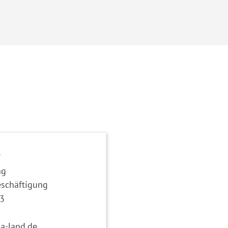
r
ng
eschäftigung
3
a-land.de