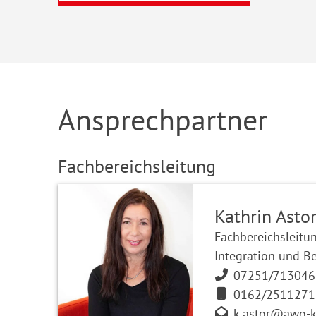
Ansprechpartner
Fachbereichsleitung
Kathrin Asto
Fachbereichsleitu
Integration und B
07251/713046
0162/2511271
k.astor@awo-k