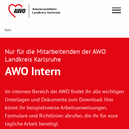
Start
Nur für die Mitarbeitenden der AWO
Landkreis Karlsruhe
AWO Intern
Im internen Bereich der AWO findet ihr alle wichtigen
Unterlagen und Dokumente zum Download. Hier
könnt ihr beispielsweise Arbeitsanweisungen,
Formulare und Richtlinien abrufen, die ihr für eure
tägliche Arbeit benötigt.