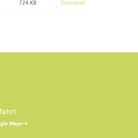
724 KB
Download
fahrt
gle Maps