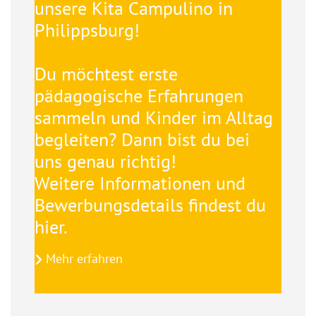
unsere Kita Campulino in
Philippsburg!
Du möchtest erste
pädagogische Erfahrungen
sammeln und Kinder im Alltag
begleiten? Dann bist du bei
uns genau richtig!
Weitere Informationen und
Bewerbungsdetails findest du
hier.
Mehr erfahren