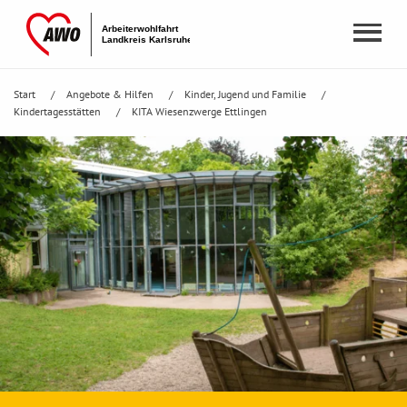
Start
Angebote & Hilfen
Kinder, Jugend und Familie
Kindertagesstätten
KITA Wiesenzwerge Ettlingen