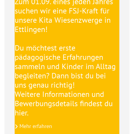
Zum 01.09. eines jeden Jahres
suchen wir eine FSJ-Kraft für
unsere Kita Wiesenzwerge in
Ettlingen!
Du möchtest erste
pädagogische Erfahrungen
sammeln und Kinder im Alltag
begleiten? Dann bist du bei
uns genau richtig!
Weitere Informationen und
Bewerbungsdetails findest du
hier.
Mehr erfahren