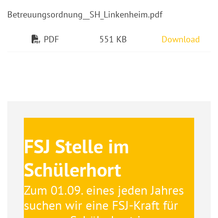
Betreuungsordnung__SH_Linkenheim.pdf
PDF
551 KB
Download
FSJ Stelle im
Schülerhort
Zum 01.09. eines jeden Jahres
suchen wir eine FSJ-Kraft für